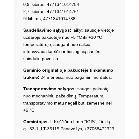
0,9l kibiras, 4771341014754
2,7l kibiras, 4771341014761
9l kibiras, 4771341014788
Sandėliavimo sąlygos:
laikyti sausoje vietoje
uždaroje pakuotėje nuo +5 °C iki +30 °C
temperatūroje, saugant nuo šalčio,
intensyvaus karščio ir tiesioginių saulės
spindulių poveikio.
Gaminio originalioje pakuotėje tinkamumo
trukmė:
24 mėnesiai nuo pagaminimo datos.
Transportavimo sąlygos:
saugoti pakuotę
nuo mechaninių pažeidimų. Temperatūra
transportavimo metu negali būti žemesnė nei
+5 °C.
Gamintojas:
I. Kriščiūno firma “IGIS”, Tinklų
g. 33-1, LT-35115 Panevėžys, +37068472323