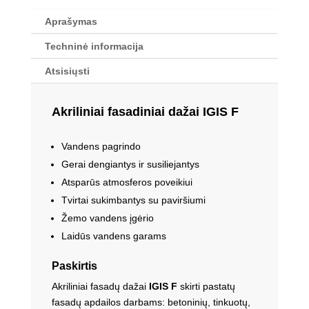
Aprašymas
Techninė informacija
Atsisiųsti
Akriliniai fasadiniai dažai IGIS F
Vandens pagrindo
Gerai dengiantys ir susiliejantys
Atsparūs atmosferos poveikiui
Tvirtai sukimbantys su paviršiumi
Žemo vandens įgėrio
Laidūs vandens garams
Paskirtis
Akriliniai fasadų dažai
IGIS F
skirti pastatų
fasadų apdailos darbams: betoninių, tinkuotų,