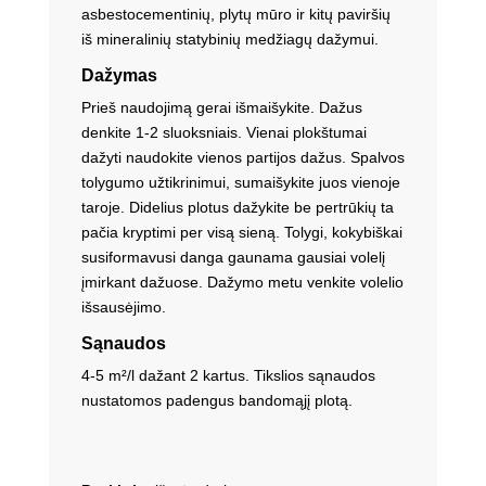
asbestocementinių, plytų mūro ir kitų paviršių
iš mineralinių statybinių medžiagų dažymui.
Dažymas
Prieš naudojimą gerai išmaišykite. Dažus
denkite 1-2 sluoksniais. Vienai plokštumai
dažyti naudokite vienos partijos dažus. Spalvos
tolygumo užtikrinimui, sumaišykite juos vienoje
taroje. Didelius plotus dažykite be pertrūkių ta
pačia kryptimi per visą sieną. Tolygi, kokybiškai
susiformavusi danga gaunama gausiai volelį
įmirkant dažuose. Dažymo metu venkite volelio
išsausėjimo.
Sąnaudos
4-5 m²/l dažant 2 kartus. Tikslios sąnaudos
nustatomos padengus bandomąjį plotą.