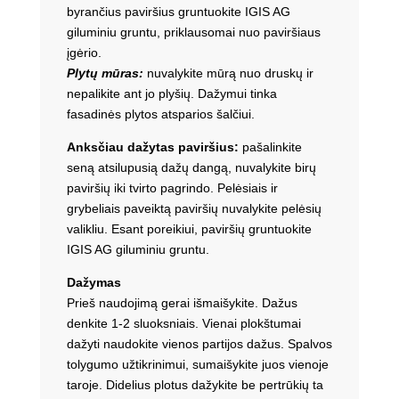
byrančius paviršius gruntuokite IGIS AG
giluminiu gruntu, priklausomai nuo paviršiaus
įgėrio.
Plytų mūras:
nuvalykite mūrą nuo druskų ir
nepalikite ant jo plyšių. Dažymui tinka
fasadinės plytos atsparios šalčiui.
Anksčiau dažytas paviršius:
pašalinkite
seną atsilupusią dažų dangą, nuvalykite birų
paviršių iki tvirto pagrindo. Pelėsiais ir
grybeliais paveiktą paviršių nuvalykite pelėsių
valikliu. Esant poreikiui, paviršių gruntuokite
IGIS AG giluminiu gruntu.
Dažymas
Prieš naudojimą gerai išmaišykite. Dažus
denkite 1-2 sluoksniais. Vienai plokštumai
dažyti naudokite vienos partijos dažus. Spalvos
tolygumo užtikrinimui, sumaišykite juos vienoje
taroje. Didelius plotus dažykite be pertrūkių ta