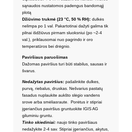
sąnaudos nustatomos padengus bandomąjį
plotą
Džiūvimo trukmė (23 °C, 50 % RH):
dulkės
nelimpa po 1 val. Pakartotinai dažyti galima tik
pilnai išdžiūvus pirmam sluoksniui (po ~2-4
val.), priklausomai nuo pagrindo ir oro
temperatūros bei drėgnio.
Paviršiaus paruošimas
Dažomas paviršius turi būti stabilus, sausas ir
švarus.
Nedažytas paviršius:
pašalinkite dulkes,
purvą, riebalus, druskas. Nešvarius pastatų
fasadus nuplaukite aukšto slėgio vandens
srove arba smėliasraute. Porėtus ir stipriai
įgeriančius paviršius gruntuokite IGIS AG
giluminiu gruntu.
Tinko skiediniai:
naujo tinko paviršiaus
nedažykite 2-4 sav. Stipriai įgeriančius, akytus,