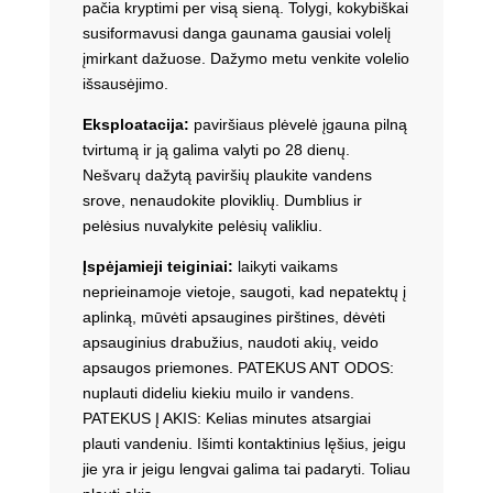
pačia kryptimi per visą sieną. Tolygi, kokybiškai
susiformavusi danga gaunama gausiai volelį
įmirkant dažuose. Dažymo metu venkite volelio
išsausėjimo.
Eksploatacija:
paviršiaus plėvelė įgauna pilną
tvirtumą ir ją galima valyti po 28 dienų.
Nešvarų dažytą paviršių plaukite vandens
srove, nenaudokite ploviklių. Dumblius ir
pelėsius nuvalykite pelėsių valikliu.
Įspėjamieji teiginiai:
laikyti vaikams
neprieinamoje vietoje, saugoti, kad nepatektų į
aplinką, mūvėti apsaugines pirštines, dėvėti
apsauginius drabužius, naudoti akių, veido
apsaugos priemones. PATEKUS ANT ODOS:
nuplauti dideliu kiekiu muilo ir vandens.
PATEKUS Į AKIS: Kelias minutes atsargiai
plauti vandeniu. Išimti kontaktinius lęšius, jeigu
jie yra ir jeigu lengvai galima tai padaryti. Toliau