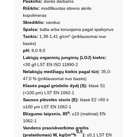
Paskirtis:
išorės darbams
Rišiklis:
modifikuotas stireno akrilo
kopolimeras
Skiediklis:
vanduo
Spalva:
balta arba tonuojama pagal spalvynus
Tankis:
1,38-1,41 g/cm³ (priklausomai nuo
bazės)
pH:
8,0-9,0
Lakiųjų organinių junginių (LOJ) kiekis:
<30 g/l LST EN ISO 11890-2
Nelakiųjų medžiagų kiekis pagal tūrį:
35,0-
47,0 % (priklausomai nuo bazės)
Klasės pagal grūdelio dydį (S):
klasė S1
(<100 μm) LST EN 1062-1
Sausos plėvelės storis (E):
klasė E2 >50 ir
≤100 μm LST EN 1062-1
Blizgumo laipsnis, 85⁰:
≤10 (matiniai) EN
1062-1
Vandens prasiskverbimo greitis
0,5
(pralaidumas) W, kg/(m²*h
):
≤0,1 LST EN