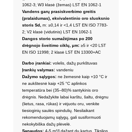
1062-3; W3 klasė (žemas) LST EN 1062-1
Vandens garų prasiskverbimo greitis
(pralaidumas), ekvivalentinio oro sluoksnio
storis Sd,
m: ≥0,14 ir <1,4 LST EN ISO 7783-
2; V2 klasė (vidutinis) LST EN 1062-1
Dangos storio sumažėjimas po 200
drėgnojo šveitimo ciklų, μm:
≥5 ir <20 LST
EN ISO 11998; 2 klasė LST EN 13300+AC
Darbo įrankiai:
volelis, dažų purkštuvas
Įrankių valymas:
vandeniu
Dažymo sąlygos:
ne žemesnė kaip +10 °C ir
ne aukštesnė kaip +25 °C aplinkos
temperatūra bei (35–80)% santykinis oro
drėgnis. Nedažykite labai karštu, šaltu, drėgnu
(lietus, rasa, rūkas) ir vėjuotu oru, venkite
tiesioginių saulės spindulių. Nesilaikant
rekomenduojamų sąlygų, gali susiformuoti
nekokybiška dažų plėvelė.
Sąnaudos:
4-5 m²/l dažant du kartus. Tikslios